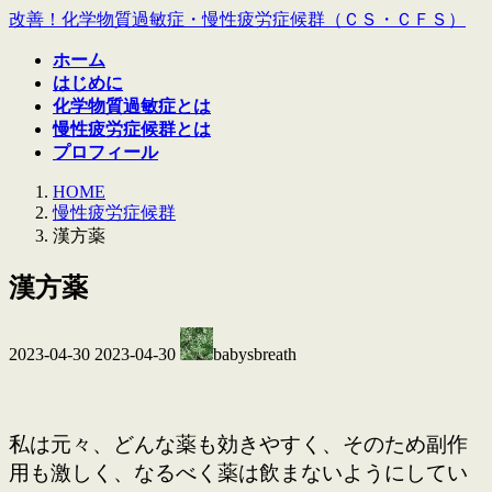
コ
ナ
改善！化学物質過敏症・慢性疲労症候群（ＣＳ・ＣＦＳ）
ン
ビ
ホーム
テ
ゲ
はじめに
ン
ー
化学物質過敏症とは
ツ
シ
慢性疲労症候群とは
へ
ョ
プロフィール
ス
ン
キ
に
HOME
ッ
移
慢性疲労症候群
プ
動
漢方薬
漢方薬
最
2023-04-30
2023-04-30
babysbreath
終
更
新
日
私は元々、どんな薬も効きやすく、そのため副作
時
用も激しく、なるべく薬は飲まないようにしてい
: