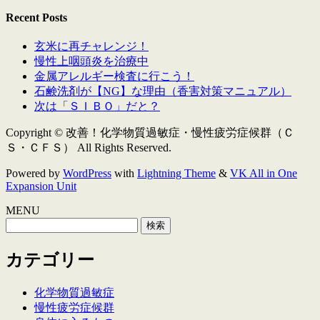
Recent Posts
玄米に再チャレンジ！
慢性上咽頭炎を治療中
金属アレルギー検査に行こう！
石鹸洗剤が【NG】な理由（香害対策マニュアル）
次は「ＳＩＢＯ」だと？
Copyright © 改善！化学物質過敏症・慢性疲労症候群（Ｃ
Ｓ・ＣＦＳ） All Rights Reserved.
Powered by
WordPress
with
Lightning Theme
&
VK All in One
Expansion Unit
MENU
検
索:
カテゴリー
化学物質過敏症
慢性疲労症候群